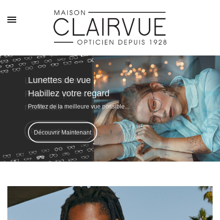
Lunettes solaires
Habillez votre regard
Pour une protection
Pour ceux qui aiment
maximale !
Profitez de la meilleure vue possible...
les lunettes
Venez découvrir des fabrications artisanales
Découvrir Maintenant